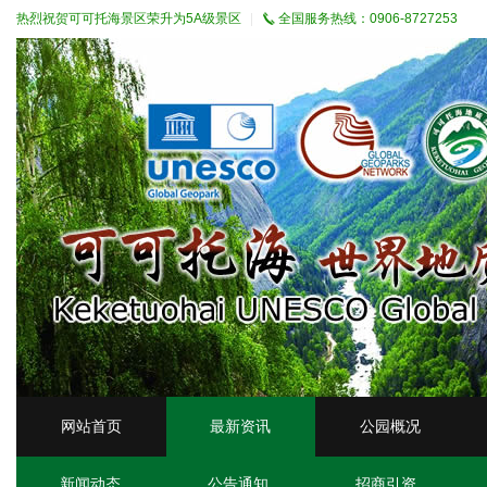
热烈祝贺可可托海景区荣升为5A级景区
全国服务热线：0906-8727253
网站首页
最新资讯
公园概况
新闻动态
公告通知
招商引资