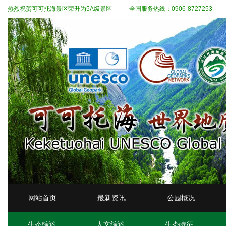
热烈祝贺可可托海景区荣升为5A级景区
全国服务热线：0906-8727253
网站首页
最新资讯
公园概况
生态综述
人文综述
生态特征