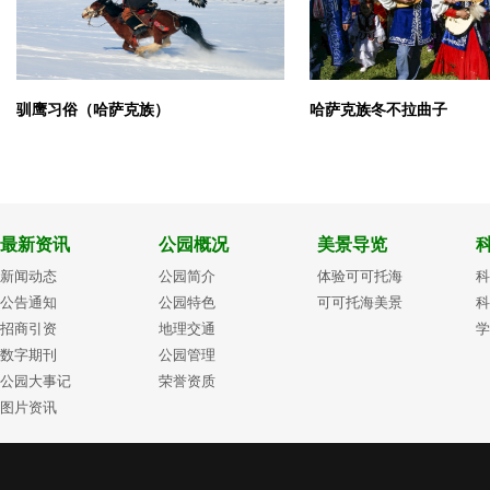
驯鹰习俗（哈萨克族）
哈萨克族冬不拉曲子
最新资讯
公园概况
美景导览
新闻动态
公园简介
体验可可托海
科
公告通知
公园特色
可可托海美景
科
招商引资
地理交通
学
数字期刊
公园管理
公园大事记
荣誉资质
图片资讯