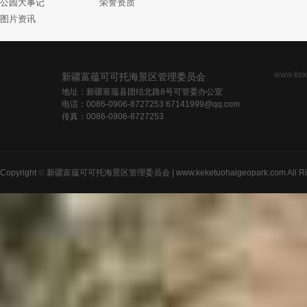
公园大事记
荣誉资质
图片资讯
www.kek
新疆富蕴可可托海景区管理委员会
地址：新疆富蕴县团结北路8号可管委办公室
电话：0086-0906-8727253 67141999@qq.com
传真：0086-0906-8727253
Copyright
©
新疆富蕴可可托海景区管理委员会 | www.keketuohaigeopark.com All Righ