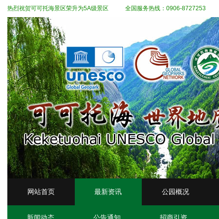
热烈祝贺可可托海景区荣升为5A级景区
全国服务热线：0906-8727253
网站首页
最新资讯
公园概况
新闻动态
公告通知
招商引资