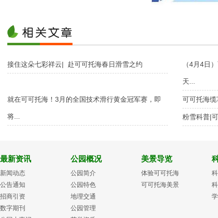
接住这朵七彩祥云| 赴可可托海春日滑雪之约
（4月4日
天...
就在可可托海！3月的全国技术滑行黄金冠军赛，即
可可托海缆车
将...
粉雪科普|
最新资讯
公园概况
美景导览
新闻动态
公园简介
体验可可托海
科
公告通知
公园特色
可可托海美景
科
招商引资
地理交通
学
数字期刊
公园管理